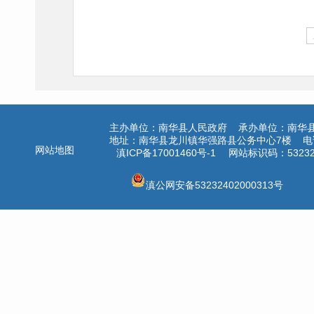
主办单位：南华县人民政府 承办单位：南华
地址：南华县龙川镇华强路县公务中心7楼 电话：
网站地图
滇ICP备17001460号-1
网站标识码：532324
滇公网安备53232402000313号