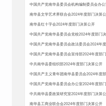
中国共产党南华县委员会机构编制委员会办公室
南华县文学艺术界联合会2024年度部门决算
南华县红十字会2024年度部门决算公开
中国共产党南华县委员会党校2024年度部门
中国共产党南华县委员会政法委员会2024年
中国共产党南华县委员会宣传部2024年度部
中共南华县委组织部2024年度部门决算公开
中国共产主义青年团南华县委员会2024年度
中国共产党南华县委员会办公室2024年度部
中共南华县委政策研究室2024年度部门决算
南华县工商业联合会2024年度部门决算公开