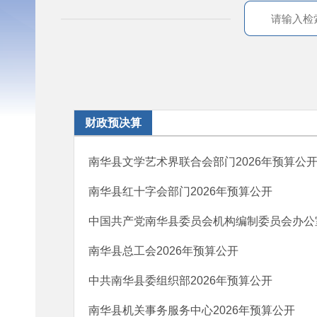
财政预决算
南华县文学艺术界联合会部门2026年预算公
南华县红十字会部门2026年预算公开
中国共产党南华县委员会机构编制委员会办公室
南华县总工会2026年预算公开
中共南华县委组织部2026年预算公开
南华县机关事务服务中心2026年预算公开