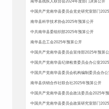
南华县残疾人联合会2024年度部门决算公开
中国共产党南华县委员会党史研究室部门202
南华县科学技术协会2025年预算公开
中共南华县委组织部2025年预算公开
南华县总工会2025年预算公开
中国共产党南华县委员会宣传部2025年预算
中国共产党南华县纪律检查委员会办公室202
中国共产党南华县委员会机构编制委员会办公室
南华县供销合作社联合社2025年预算公开
中国共产党南华县委员会政法委员会2025年
中国共产党南华县委员会政策研究室部门202