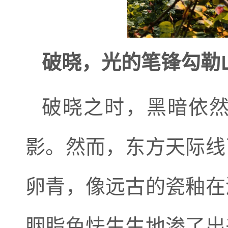
破晓，光的笔锋勾勒
破晓之时，黑暗依
影。然而，东方天际线
卵青，像远古的瓷釉在
胭脂色怯生生地渗了出