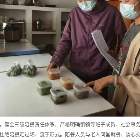
。健全三级陪餐责任体系，严格明确镇领导班子成员、社会事
杜绝陪餐走过场、流于形式。陪餐人员与老人同堂就餐、谈心