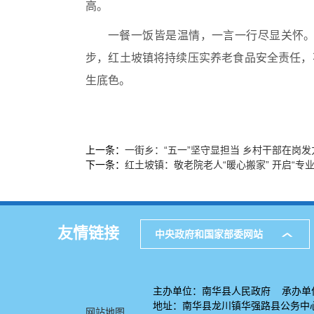
高。
一餐一饭皆是温情，一言一行尽显关怀
步，红土坡镇将持续压实养老食品安全责任，
生底色。
上一条：
一街乡：“五一”坚守显担当 乡村干部在岗发
下一条：
红土坡镇：敬老院老人“暖心搬家” 开启“专
友情链接
中央政府和国家部委网站
主办单位：南华县人民政府 承办单
地址：南华县龙川镇华强路县公务中心7
网站地图