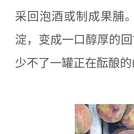
采回泡酒或制成果脯
淀，变成一口醇厚的回
少不了一罐正在酝酿的