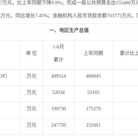
167万元，比上年同期下降9.9%；完成一般公共预算支出155488万
4万元，同比增长7.45%；金融机构人民币贷款余额703775万元，同
一、地区生产总值
1-6月
单 位
上年同期
累计比
累计
DP）
万元
499514
460045
万元
52034
53165
万元
199730
175279
万元
247750
231601