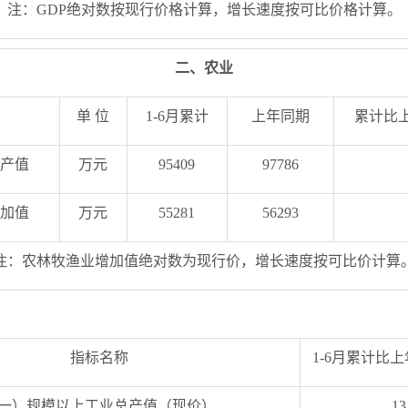
注：GDP绝对数按现行价格计算，增长速度按可比价格计算。
二、农业
单 位
1-6月累计
上年同期
累计比
产值
万元
95409
97786
加值
万元
55281
56293
注：农林牧渔业增加值绝对数为现行价，增长速度按可比价计算
指标名称
1-6月累计比
一）规模以上工业总产值（现价）
13