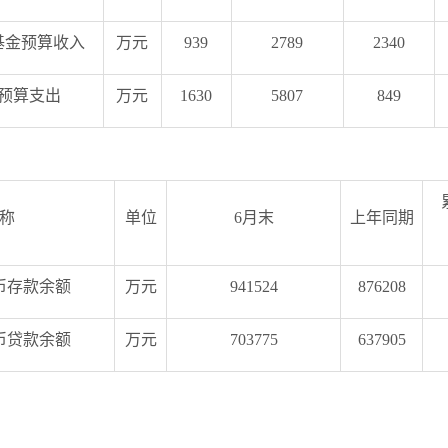
基金预算收入
万元
939
2789
2340
预算支出
万元
1630
5807
849
称
单位
6月末
上年同期
币存款余额
万元
941524
876208
币贷款余额
万元
703775
637905