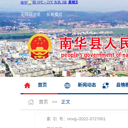
无障碍浏览
长者模式
首页
新闻动态
县情
首页
>>
正文
索 引 号：nhxtjj-/2022-0727001