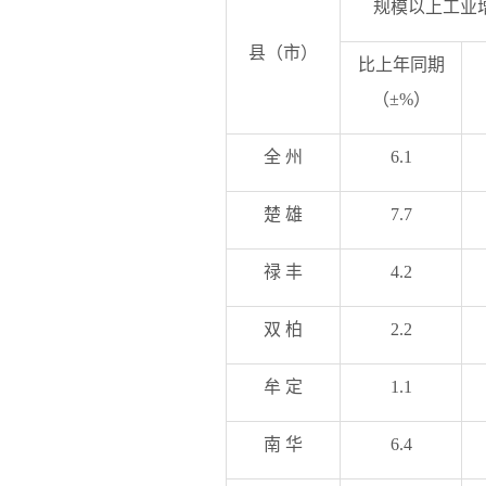
规模以上工业
县（市）
比上年同期
（±%）
全 州
6.1
楚 雄
7.7
禄 丰
4.2
双 柏
2.2
牟 定
1.1
南 华
6.4