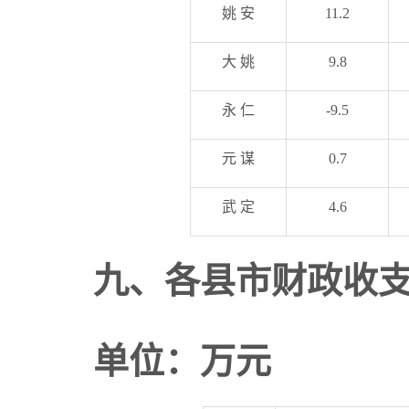
姚 安
11.2
大 姚
9.8
永 仁
-9.5
元 谋
0.7
武 定
4.6
九
、
各县市财政收
单位：万元