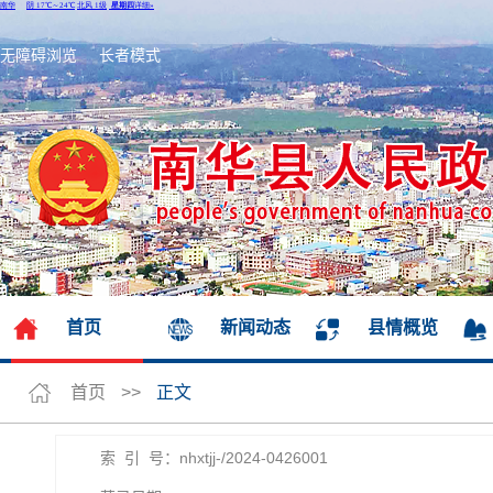
无障碍浏览
长者模式
首页
新闻动态
县情概览
首页
>>
正文
索 引 号：nhxtjj-/2024-0426001