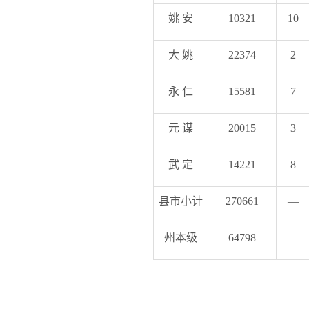
姚 安
10321
10
大 姚
22374
2
永 仁
15581
7
元 谋
20015
3
武 定
14221
8
县市小计
270661
—
州本级
64798
—