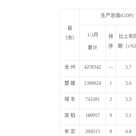
生产总值(GDP)
县
1-3月
排
比上年
（市）
序
期（±%
累计
全 州
4258342
—
5.7
楚 雄
1390624
1
5.6
禄 丰
743281
2
5.3
双 柏
180957
9
5.1
牟 定
204515
8
6.8