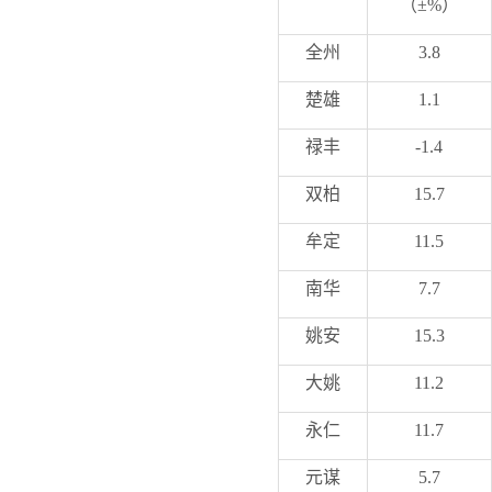
（
±%
）
全州
3.8
楚雄
1.1
禄丰
-1.4
双柏
15.7
牟定
11.5
南华
7.7
姚安
15.3
大姚
11.2
永仁
11.7
元谋
5.7