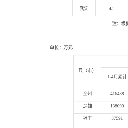
武定
4.5
注：
根
单位：万元
县（市）
1-
4
月累计
全州
416488
楚雄
138090
禄丰
37591