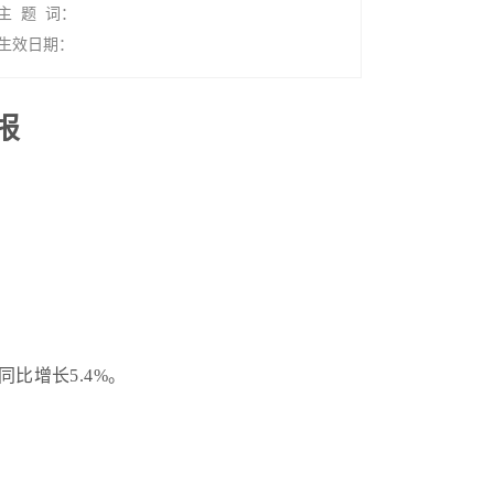
主 题 词：
生效日期：
报
同比
增长
5.4
%
。