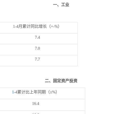
一、
工业
1-
4
月累计同比增长
（
+-%
）
7.4
7.0
7.7
二
、固定资产投资
1-
4
累计比上年同期（
±%
）
16.4