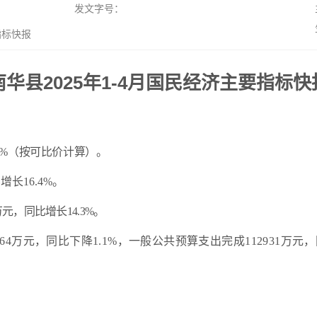
发文字号：
指标快报
南华县2025年1-4月国民经济主要指标快
%
（按可比价计算）。
比
增长
16.4
%
。
万元，同比
增长
14.3
%
。
64
万元，同比
下降
1.1
%
，一般
公共预算支出
完成
112931
万元，