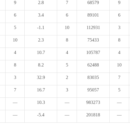
9
2.8
7
68579
9
6
3.4
6
89101
6
5
-1.1
10
112931
3
10
2.3
8
75433
8
4
10.7
4
105787
4
8
8.2
5
62488
10
3
32.9
2
83035
7
7
16.7
3
95057
5
—
10.3
—
983273
—
—
-5.4
—
201818
—