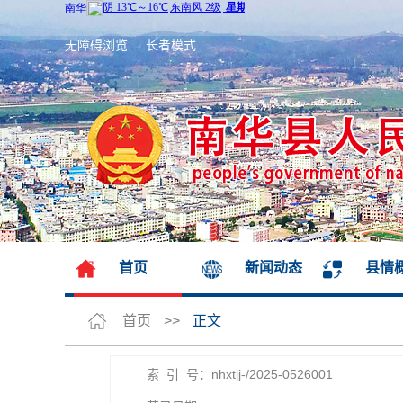
无障碍浏览
长者模式
首页
新闻动态
县情
首页
>>
正文
索 引 号：nhxtjj-/2025-0526001