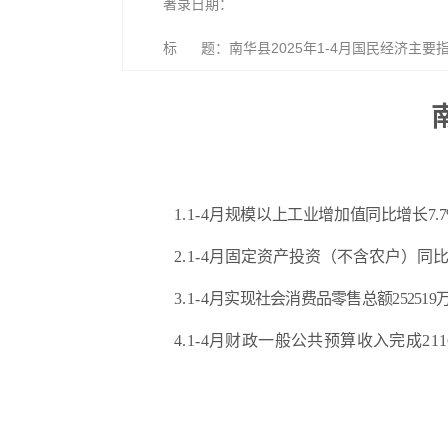
著录日期：
标 题：南华县2025年1-4月国民经济主要
1.
1-
4
月
规模以上工业增加值同比增长
7.7
2.
1-
4
月
固定资产
投资
（
不含农户
）
同
3.
1-
4
月
实现
社会消费品零售总额
252519
4.
1-
4
月财政
一般
公共预算收入
完成
211