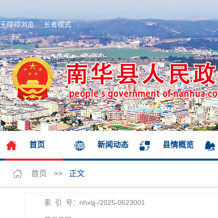
无障碍浏览
长者模式
首页
新闻动态
县情概览
首页
>>
正文
索 引 号：nhxtjj-/2025-0623001