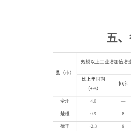
五
、
规模以上工业增加值增
县（市）
比上年同期
排序
（
±%
）
全州
4.0
—
楚雄
0.9
8
禄丰
-2.3
9