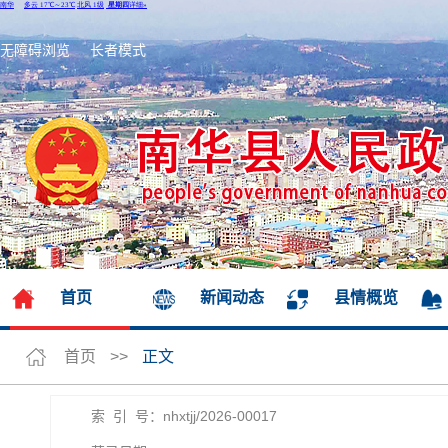
无障碍浏览
长者模式
首页
新闻动态
县情概览
首页
>>
正文
索 引 号：nhxtjj/2026-00017