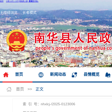
无障碍浏览
长者模式
首页
新闻动态
县情概览
首页
>>
正文
索 引 号：nhxlcj-/2025-0123006