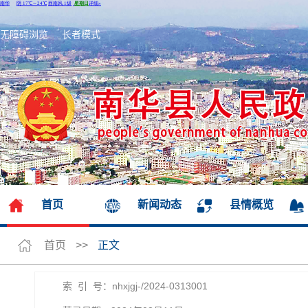
无障碍浏览
长者模式
首页
新闻动态
县情概览
首页
>>
正文
索 引 号：nhxjgj-/2024-0313001