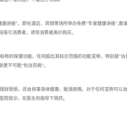
健康讲座
”
，即在酒店、宾馆等场所举办免费
“
专家健康讲座
”,
邀
段吸引消费者，诱导消费者高价购买。
上标称的保健功能，任何超出其标示范围的功能宣称，特别是
“
治
就更不可能
“
包治百病
”
。
钱财受损，还会损害身体健康，耽误病情。对于任何宣称可以
医院就诊，在医生的指导下用药
。