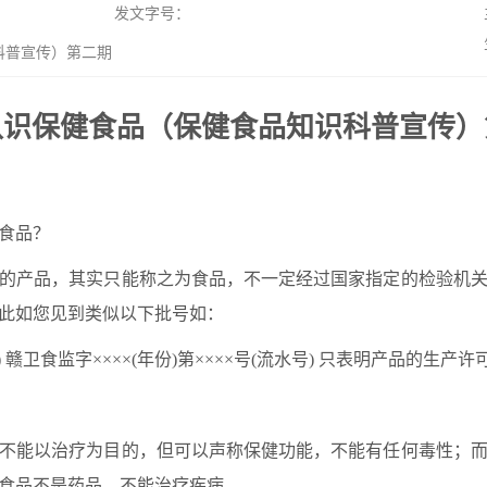
发文字号：
科普宣传）第二期
认识保健食品（保健食品知识科普宣传）
食品？
的产品，其实只能称之为食品，不一定经过国家指定的
检验
机
此如您见到类似以下批号如：
)
赣卫食监字
××××(
年份
)
第
××××
号
(
流水号
)
只表明产品的生产许
不能以治疗为目的，但可以声称保健功能，不能有任何毒性；
食品不是药品，不能治疗疾病。