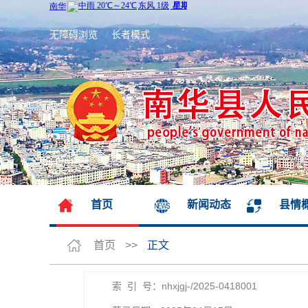
无障碍浏览
长者模式
首页
新闻动态
县情
首页
>>
正文
索 引 号：nhxjgj-/2025-0418001