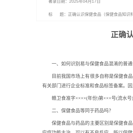
著录日期：2025年04月17日
标 题：正确认识保健食品（保健食品知识
正确
一
、如何识别易与保健食品混淆的普通
目前我国市场上有很多自称是保健食品
有关部门进行企业标准和食品标签备案。因
赣卫食准字
××××(
年份
)
第
×××
号
(
流水号
二
、保健食品等同于药品吗？
保健食品与药品的主要区别是保健食品
应症功能主治，可以有不良反应。所以保健