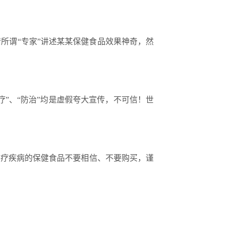
请所谓
“
专家
”
讲述某某保健食品效果神奇，然
疗
”
、
“
防治
”
均是虚假夸大宣传，不可信！世
治疗疾病的保健食品不要相信、不要购买，谨