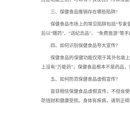
三
、保健食品推销存在哪些陷阱
?
保健食品市场上的常见陷阱包括
“
专家
后以
“
赠药
”
、
“
送纪念品
”
、
“
免费旅游
”
等手
四
、如何识别保健食品夸大宣传？
保健食品的保健功能仅限于其外包装
上没有
“
万能药
”
，保健食品根本不是药品，
五
、如何防范保健食品虚假宣传？
盲目相信保健食品虚假宣传，不但会使
防钱财和健康受损。身体有疾病，请到正规