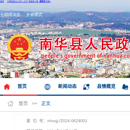
无障碍浏览
长者模式
首页
新闻动态
县情概览
首页
>>
正文
索 引 号：nhxsjj-/2024-0624001