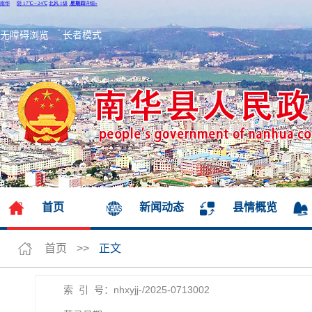
无障碍浏览
长者模式
首页
新闻动态
县情概览
首页
>>
正文
索 引 号：nhxyjj-/2025-0713002