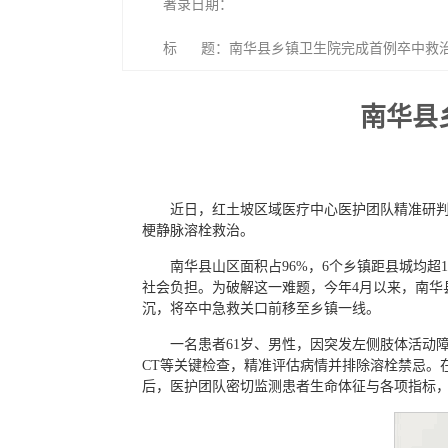
著录日期：
标 题：南华县乡镇卫生院完成首例卒中救
南华县
近日，红土坡区域医疗中心医护团队精准研
梗静脉溶栓救治。
南华县山区面积占96%，6个乡镇距县城均
社会负担。为破解这一难题，今年4月以来，南华
沉，将卒中急救关口前移至乡镇一线。
一名患者61岁、男性，因突发左侧肢体活动
CT等关键检查，精准评估病情并排除溶栓禁忌。
后，医护团队密切监测患者生命体征与各项指标