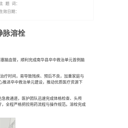
主 题 词：
生效日期：
静脉溶栓
堵塞脑血管，顺利完成南华县卒中救治单元首例脑
金治疗时间，易导致残疾、预后不良，加重家庭与
心推进卒中救治单元建设，推动优质医疗资源下
绿色急救通道，医护团队迅速完成体格检查、头颅
疗，全程严格把控用药流程与操作规范。溶栓完成