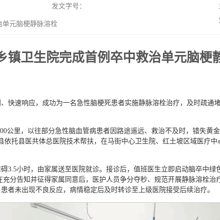
发文字号：
治单元脑梗静脉溶栓
乡镇卫生院完成首例卒中救治单元脑梗
判、快速响应，成功为一名急性脑梗死患者实施静脉溶栓治疗，及时疏通
超100公里，以往部分急性脑血管病患者因路途遥远、救治不及时，错失黄
县依托县医共体总医院技术帮扶，在马街中心卫生院、红土坡区域医疗中
障碍3.5小时，由家属送至医院就诊。接诊后，值班医生立即启动脑卒中
在充分告知并征得家属同意后，医护人员争分夺秒、规范开展静脉溶栓治
，患者未出现不良反应，病情稳定后及时转诊至上级医院接受后续治疗。