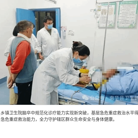
县乡镇卫生院脑卒中规范化诊疗能力实现新突破，基层急危重症救治水平
升急危重症救治能力，全力守护辖区群众生命安全与身体健康。