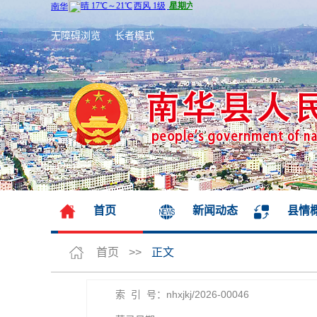
无障碍浏览
长者模式
首页
新闻动态
县情
首页
>>
正文
索 引 号：nhxjkj/2026-00046