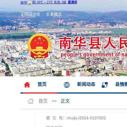
无障碍浏览
长者模式
首页
新闻动态
县情
首页
>>
正文
索 引 号：nhxjkj-/2024-0107003