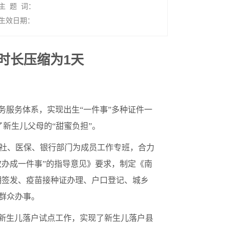
主 题 词：
生效日期：
时长压缩为1天
务服务体系，实现出生“一件事”多种证件一
新生儿父母的“甜蜜负担”。
社、医保、银行部门为成员工作专班，合力
效办成一件事”的指导意见》要求，制定《南
明签发、疫苗接种证办理、户口登记、城乡
群众办事。
理新生儿落户试点工作，实现了新生儿落户县