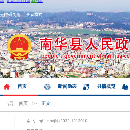
无障碍浏览
长者模式
首页
新闻动态
县情概览
首页
>>
正文
索 引 号：nhxjkj-/2022-1212010