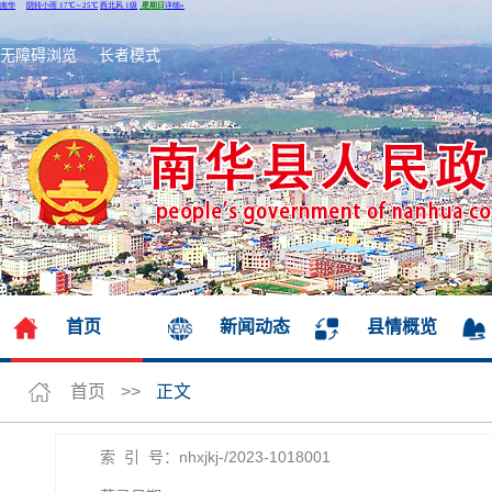
无障碍浏览
长者模式
首页
新闻动态
县情概览
首页
>>
正文
索 引 号：nhxjkj-/2023-1018001