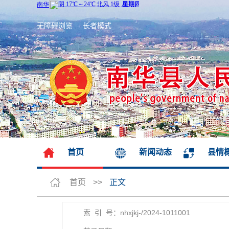
无障碍浏览
长者模式
首页
新闻动态
县情
首页
>>
正文
索 引 号：nhxjkj-/2024-1011001