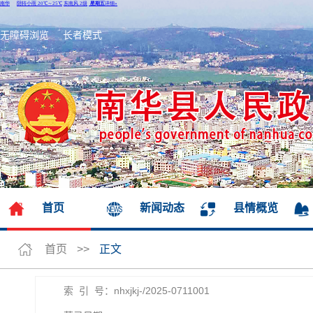
无障碍浏览
长者模式
首页
新闻动态
县情概览
首页
>>
正文
索 引 号：nhxjkj-/2025-0711001