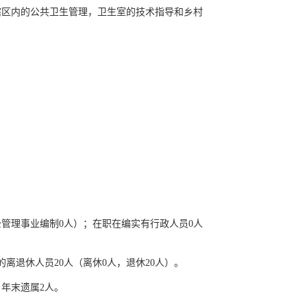
辖区内的公共卫生管理，卫生室的技术指导和乡村
公管理事业编制0人）；在职在编实有行政人员0人
离退休人员20人（离休0人，退休20人）。
年末遗属2人。