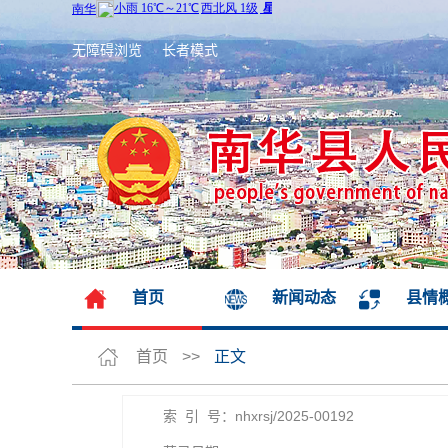
无障碍浏览
长者模式
首页
新闻动态
县情
首页
>>
正文
索 引 号：nhxrsj/2025-00192