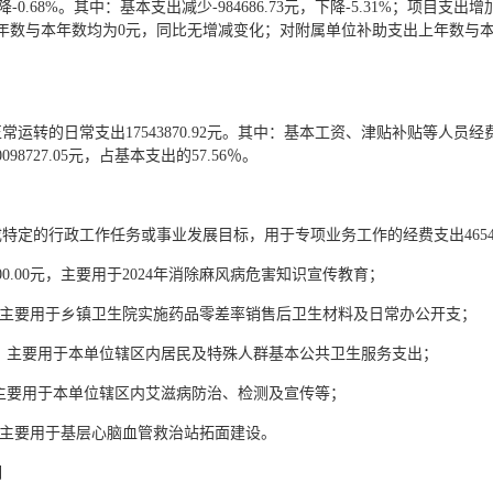
-0.68%。其中：基本支出减少-984686.73元，下降-5.31%；项目支出增
年数与本年数均为0元，同比无增减变化；对附属单位补助支出上年数与
转的日常支出17543870.92元。其中：基本工资、津贴补贴等人员经费支出
727.05元，占基本支出的57.56％。
特定的行政工作任务或事业发展目标，用于专项业务工作的经费支出465467
0.00元，主要用于2024年消除麻风病危害知识宣传教育；
00元，主要用于乡镇卫生院实施药品零差率销售后卫生材料及日常办公开支；
00元，主要用于本单位辖区内居民及特殊人群基本公共卫生服务支出；
元，主要用于本单位辖区内艾滋病防治、检测及宣传等；
0元，主要用于基层心脑血管救治站拓面建设。
明