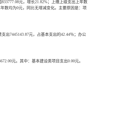
加833777.08元，增长21.82%；上缴上级支出上年数
本年数均为0元，同比无增减变化。主要原因是：项
7445143.87元，占基本支出的42.44％；办公
2.00元。其中：基本建设类项目支出0.00元。