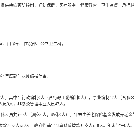
，提供疾病预防控制、妇幼保健、医疗服务、健康教育、卫生监督，承担
室、门诊部、住院部、公共卫生科。
24年度部门决算编报范围。
47人。其中：行政编制0人（含行政工勤编制0人），事业编制47人（含参
员0人，非参公管理事业人员47人。
休人员共计0人（离休0人，退休0人）。年末由养老保险基金发放养老金的
拨款开支人员0人，政府性基金预算财政拨款开支人员0人。年末学生0人。