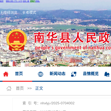
无障碍浏览
长者模式
首页
新闻动态
县情概览
首页
>>
正文
索 引 号：nhxlyj-/2025-0704002