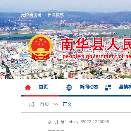
无障碍浏览
长者模式
首页
新闻动态
县情
首页
>>
正文
索 引 号：nhxlyj-/2022-1220008