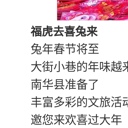
福虎去喜兔来
兔年春节将至
大街小巷的年味越
南华县准备了
丰富多彩的文旅活
邀您来欢喜过大年