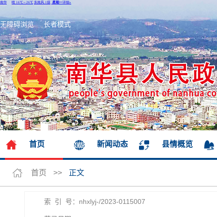
无障碍浏览
长者模式
首页
新闻动态
县情概览
首页
>>
正文
索 引 号：nhxlyj-/2023-0115007