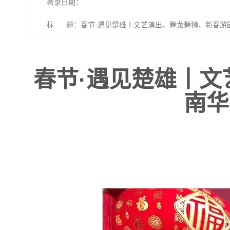
著录日期：
标 题：春节·遇见楚雄丨文艺演出、舞龙舞狮、新春游
春节·遇见楚雄丨
南华