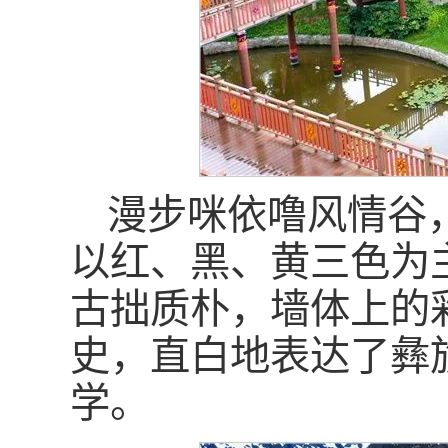
漫步咪依噜风情谷
以红、黑、黄三色为
古拙质朴，墙体上的
史，直白地表达了彝
学。