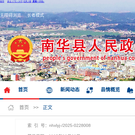
无障碍浏览
长者模式
首页
新闻动态
县情概览
首页
>>
正文
索 引 号：nhxlyj-/2025-0228008