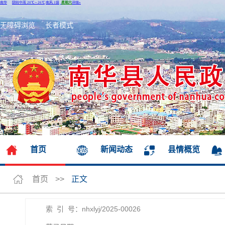
无障碍浏览
长者模式
首页
新闻动态
县情概览
首页
>>
正文
索 引 号：nhxlyj/2025-00026