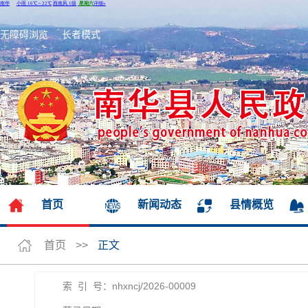
无障碍浏览
长者模式
首页
新闻动态
县情概览
首页
>>
正文
索 引 号：nhxncj/2026-00009