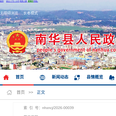
无障碍浏览
长者模式
首页
新闻动态
县情概览
首页
>>
正文
索 引 号：nhxncj/2026-00039