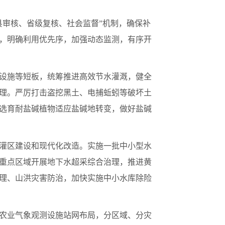
县审核、省级复核、社会监督”机制，确保补
，明确利用优先序，加强动态监测，有序开
设施等短板，统筹推进高效节水灌溉，健全
理。严厉打击盗挖黑土、电捕蚯蚓等破坏土
选育耐盐碱植物适应盐碱地转变，做好盐碱
灌区建设和现代化改造。实施一批中小型水
重点区域开展地下水超采综合治理，推进黄
理、山洪灾害防治，加快实施中小水库除险
农业气象观测设施站网布局，分区域、分灾