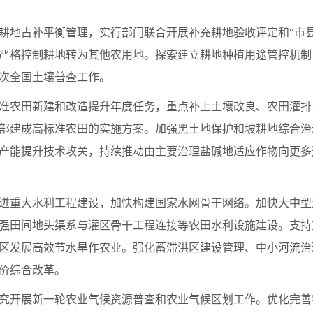
耕地占补平衡管理，实行部门联合开展补充耕地验收评定和“市
严格控制耕地转为其他农用地。探索建立耕地种植用途管控机制
次全国土壤普查工作。
准农田新建和改造提升年度任务，重点补上土壤改良、农田灌排
部建成高标准农田的实施方案。加强黑土地保护和坡耕地综合治
产能提升技术攻关，持续推动由主要治理盐碱地适应作物向更多
进重大水利工程建设，加快构建国家水网骨干网络。加快大中型
强田间地头渠系与灌区骨干工程连接等农田水利设施建设。支持
区发展高效节水旱作农业。强化蓄滞洪区建设管理、中小河流治
价综合改革。
究开展新一轮农业气候资源普查和农业气候区划工作。优化完善