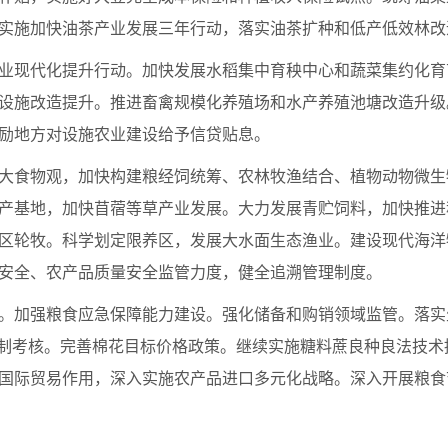
实施加快油茶产业发展三年行动，落实油茶扩种和低产低效林改
业现代化提升行动。加快发展水稻集中育秧中心和蔬菜集约化育
设施改造提升。推进畜禽规模化养殖场和水产养殖池塘改造升级
励地方对设施农业建设给予信贷贴息。
大食物观，加快构建粮经饲统筹、农林牧渔结合、植物动物微生
产基地，加快苜蓿等草产业发展。大力发展青贮饲料，加快推进
区轮牧。科学划定限养区，发展大水面生态渔业。建设现代海洋
安全、农产品质量安全监管力度，健全追溯管理制度。
。加强粮食应急保障能力建设。强化储备和购销领域监管。落实
责制考核。完善棉花目标价格政策。继续实施糖料蔗良种良法技
国际贸易作用，深入实施农产品进口多元化战略。深入开展粮食