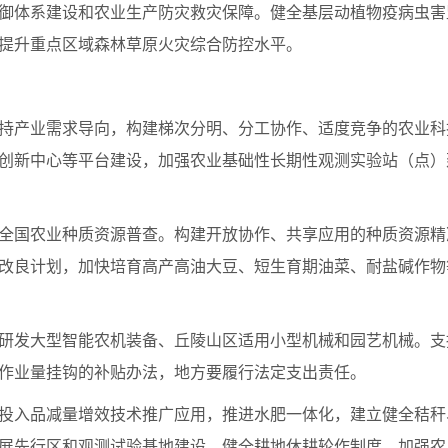
御体系建设和农业生产防灾救灾保障。健全基层动植物疫病虫害
提升重点区域森林草原火灾综合防控水平。
持产业需求导向，构建梯次分明、分工协作、适度竞争的农业科
创新中心等平台建设，加强农业基础性长期性观测实验站（点）
全国农业种质资源普查。构建开放协作、共享应用的种质资源精
改良计划，加快培育高产高油大豆、短生育期油菜、耐盐碱作物
研发大型智能农机装备、丘陵山区适用小型机械和园艺机械。支
作业量挂钩的补贴办法，地方要履行法定支出责任。
投入品减量增效技术推广应用，推进水肥一体化，建立健全秸秆
展先行区和观测试验基地建设。健全耕地休耕轮作制度。加强农