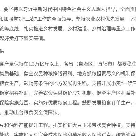
”工作，要坚持以习近平新时代中国特色社会主义思想为指导，全面
持和加强党对“三农”工作的全面领导，坚持农业农村优先发展，
贫等底线，扎实推进乡村发展、乡村建设、乡村治理等重点工作
起好步打下坚实基础。
供
食产量保持在1.3万亿斤以上，各省（自治区、直辖市）都要稳
物质基础，健全农民种粮挣钱得利、地方抓粮担责尽义的机制保
粮食生产，鼓励有条件的地方发展再生稻。支持开展小麦“一喷
稳定稻谷补贴，完善农资保供稳价应对机制。健全主产区利益补
保险实施范围。实施好优质粮食工程。鼓励发展粮食订单生产，
。推动出台粮食安全保障法。
豆和油料产能提升工程。扎实推进大豆玉米带状复合种植，支持
补贴，实施好大豆完全成本保险和种植收入保险试点。统筹油菜