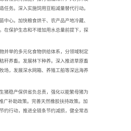
造任务。深入实施饲用豆粕减量替代行动。
苗中心。加快粮食烘干、农产品产地冷藏、
。在保护生态和不增加用水总量前提下，探
物并举的多元化食物供给体系，分领域制定
秸秆养畜。发展林下种养。深入推进草原畜
牧场，发展深水网箱、养殖工船等深远海养
生猪稳产保供省负总责，强化以能繁母猪为
术推广补助政策。完善天然橡胶扶持政策。加
节约行动，推进全链条节约减损，健全常态