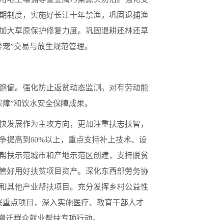
期制度，实施好长江十年禁渔，巩固退捕渔
加大草原保护修复力度。巩固退耕还林还草
宠”交易与放生规范管理。
跑偏。强化防止返贫动态监测。对有劳动能
障”和饮水安全保障成果。
快发展作为主攻方向，更加注重扶志扶智，
争提高到60%以上，重点支持补上技术、设
帮扶示范城市和产地示范区创建，支持脱贫
管好用好扶贫项目资产。深化东西部劳务协
间和其他产业帮扶项目。充分发挥乡村公益性
兴重点项目，深入实施医疗、教育干部人才
搬迁群众就业帮扶专项行动。