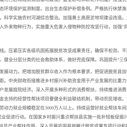
态环境保护监测制度。出台生态保护补偿条例。严格执行休禁渔
，科学实施农村河湖综合整治。加强黄土高原淤地坝建设改造。
入外来物种行为，实施重大危害入侵物种防控攻坚行动，加强“异
线。压紧压实各级巩固拓展脱贫攻坚成果责任，确保不松劲、不
。健全分层分类的社会救助体系，做好兜底保障。巩固提升“三保
发展动力。把增加脱贫群众收入作为根本要求，把促进脱贫县加
距。中央财政衔接推进乡村振兴补助资金用于产业发展的比重力
户发展庭院经济。深入开展多种形式的消费帮扶，持续推进消费
金支持的经营性帮扶项目要健全利益联结机制，带动农民增收。
劳动力就业规模稳定在3000万人以上。持续运营好就业帮扶车
”就业促进行动。在国家乡村振兴重点帮扶县实施一批补短板促振
特派员产业帮扶作用。深入开展巩固易地搬迁脱贫成果专项行动和