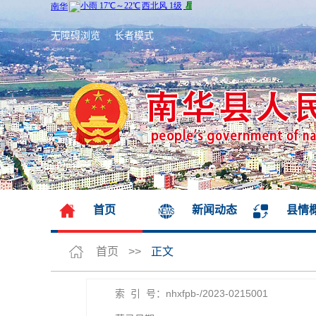
无障碍浏览
长者模式
首页
新闻动态
县情
首页
>>
正文
索 引 号：nhxfpb-/2023-0215001