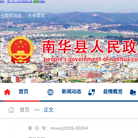
无障碍浏览
长者模式
首页
新闻动态
县情概览
首页
>>
正文
索 引 号：nhxncj/2025-00264