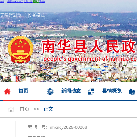
无障碍浏览
长者模式
首页
新闻动态
县情概览
首页
>>
正文
索 引 号：nhxncj/2025-00268