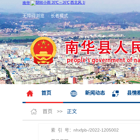
无障碍浏览
长者模式
首页
新闻动态
县情
首页
>>
正文
索 引 号：nhxfpb-/2022-1205002