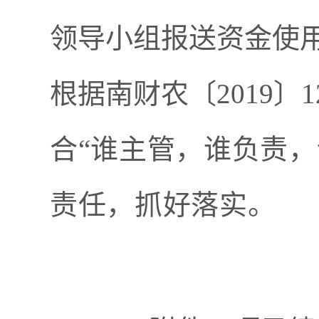
领导小组报送资金使
根据南财农
〔
20
19
〕
1
合
“
谁
主管
，谁
负责
，
责任，抓好落实。