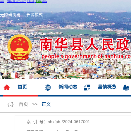
无障碍浏览
长者模式
首页
新闻动态
县情概览
首页
>>
正文
索 引 号：nhxfpb-/2024-0617001