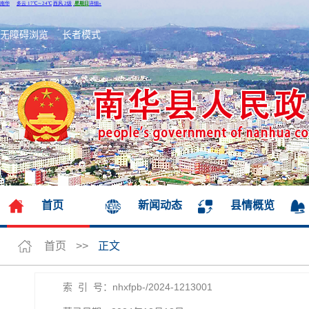
无障碍浏览
长者模式
首页
新闻动态
县情概览
首页
>>
正文
索 引 号：nhxfpb-/2024-1213001