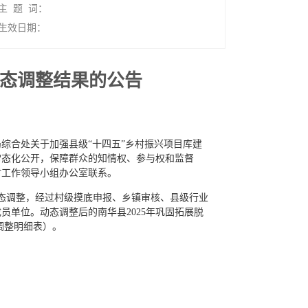
主 题 词：
生效日期：
动态调整结果的公告
综合处关于加强县级“十四五”乡村振兴项目库建
常态化公开，保障群众的知情权、参与权和监督
村工作领导小组办公室联系。
动态调整，经过村级摸底申报、乡镇审核、县级行业
单位。动态调整后的南华县2025年巩固拓展脱
态调整明细表）。