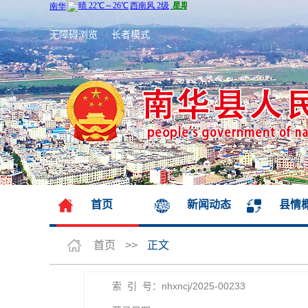
无障碍浏览
长者模式
首页
新闻动态
县情
首页
>>
正文
索 引 号：nhxncj/2025-00233