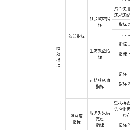
资金使
违规违
社会效益指
指标 
标
…
效益指标
指标 
绩
生态效益指
效
指标 
标
指
…
标
指标 
可持续影响
指标 
指标
…
受扶持
头企业
服务对象满
（%
满意度
意度
指标
指标 
指标