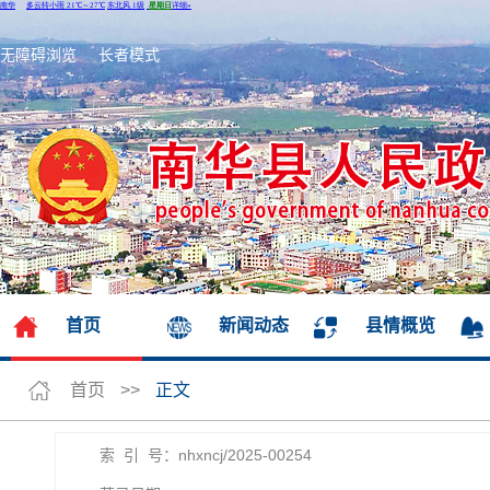
无障碍浏览
长者模式
首页
新闻动态
县情概览
首页
>>
正文
索 引 号：nhxncj/2025-00254