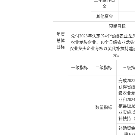
上年结转资
金
其他资金
预期目标
年度
兑付2023年认定的4个省级农业龙
总体
农业龙头企业、10个县级农业龙
目标
农业龙头企业考核以奖代补扶持建设
元。
一级指标
二级指标
三级
完成202
获得省
级农业
业和202
核县级
数量指标
业实施
补扶持
补助资
率10