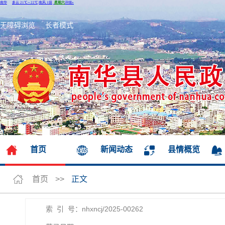
无障碍浏览
长者模式
首页
新闻动态
县情概览
首页
>>
正文
索 引 号：nhxncj/2025-00262