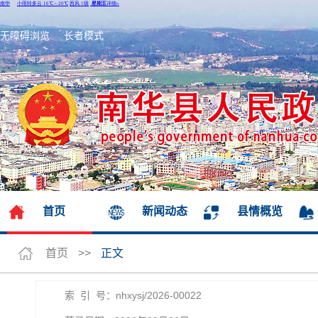
无障碍浏览
长者模式
首页
新闻动态
县情概览
首页
>>
正文
索 引 号：nhxysj/2026-00022