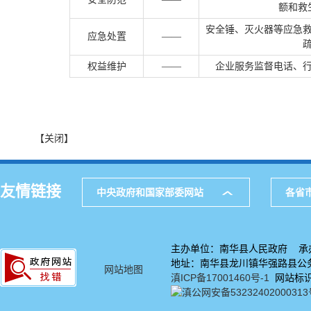
额和救
安全锤、灭火器等应急
应急处置
——
权益维护
——
企业服务监督电话、
【关闭】
友情链接
中央政府和国家部委网站
各省
主办单位：南华县人民政府 承
地址：南华县龙川镇华强路县公务中
网站地图
滇ICP备17001460号-1
网站标识码
滇公网安备5323240200031