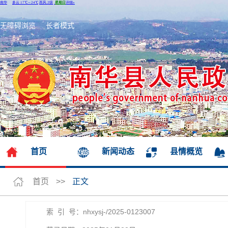
无障碍浏览
长者模式
首页
新闻动态
县情概览
首页
>>
正文
索 引 号：nhxysj-/2025-0123007