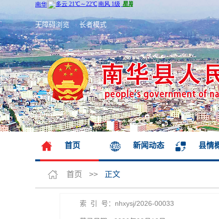
无障碍浏览
长者模式
首页
新闻动态
县情
首页
>>
正文
索 引 号：nhxysj/2026-00033