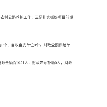
及农村公路养护工作；三是扎实抓好项目前期
位0个；自收自支单位0个。财政全额供给单
财政全额保障21人，财政差额补助0人，财政