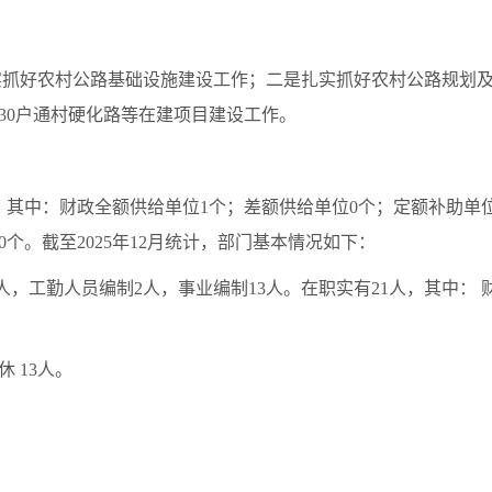
是扎实抓好农村公路基础设施建设工作；二是扎实抓好农村公路规划
30户通村硬化路等在建项目建设工作。
个。其中：财政全额供给单位1个；差额供给单位0个；定额补助单
个。截至2025年12月统计，部门基本情况如下：
7人，工勤人员编制2人，事业编制13人。在职实有21人，其中： 
休 13人。
。