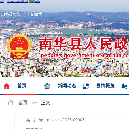
无障碍浏览
长者模式
首页
新闻动态
县情概览
首页
>>
正文
索 引 号：nhxcxjsj/2026-00008