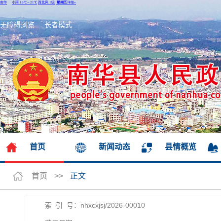
无障碍浏览
长者模式
首页
新闻动态
县情概览
首页
>>
正文
索 引 号：nhxcxjsj/2026-00010