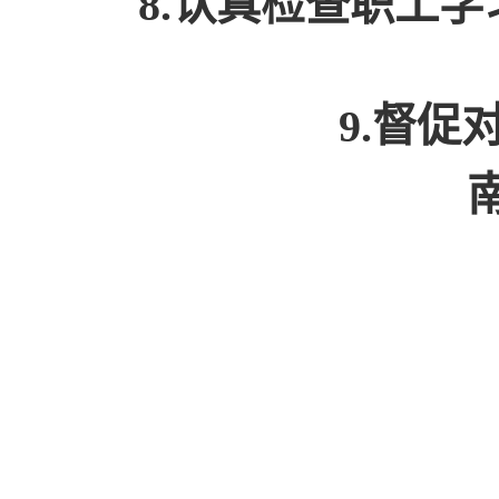
8.认真检查职工
9.督