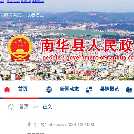
无障碍浏览
长者模式
首页
新闻动态
县情概览
首页
>>
正文
索 引 号：nhxcxjsj-/2023-1201003