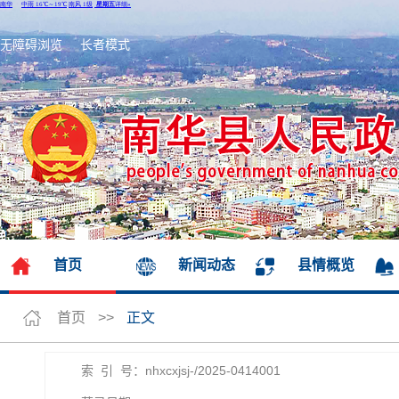
无障碍浏览
长者模式
首页
新闻动态
县情概览
首页
>>
正文
索 引 号：nhxcxjsj-/2025-0414001