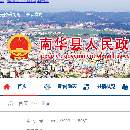
无障碍浏览
长者模式
首页
新闻动态
县情概览
首页
>>
正文
索 引 号：nhxrsj-/2023-1115087