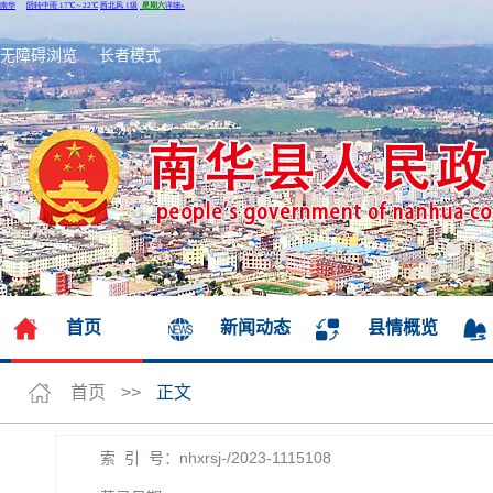
无障碍浏览
长者模式
首页
新闻动态
县情概览
首页
>>
正文
索 引 号：nhxrsj-/2023-1115108