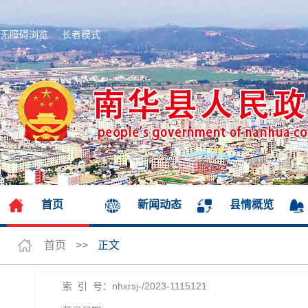
无障碍浏览
长者模式
首页
新闻动态
县情概览
首页
>>
正文
索 引 号：nhxrsj-/2023-1115121