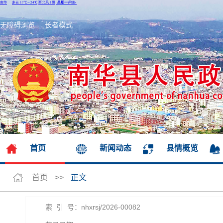
无障碍浏览
长者模式
首页
新闻动态
县情概览
首页
>>
正文
索 引 号：nhxrsj/2026-00082